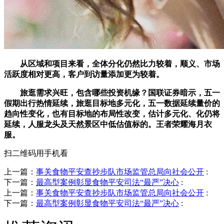
从区域和项目来看，全体分化仍然比力较着，顺义、市场
活跃度相对更高，客户到访量添加更为较着。
旅逛需求兴旺，包含哪些投资机缘？国联证券暗示，五一
假期出行热情延续，旅逛目标地多元化，五一数据延续量价的
趋向性变化，也有目标地的布局性改变，估计多元化、化仍将
延续，人服龙头及天然景区中低估值标的。王者荣耀海月衣
服。
扫二维码用手机看
上一篇：
事关食物平安查抄步队市场监管总局向社会公开
:
下一篇：
最高型案例彰显食物平安司法“最严”决心
:
上一篇：
事关食物平安查抄步队市场监管总局向社会公开
:
下一篇：
最高型案例彰显食物平安司法“最严”决心
: