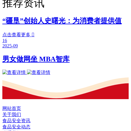
推荐资讯
“疆垦”创始人史曙光：为消费者提供值
点击查看更多

16
2025-09
男女做网坐 MBA智库
网站首页
关于我们
食品安全资讯
食品安全动态