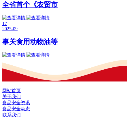
全省首个《农贸市
17
2025-09
事关食用动物油等
网站首页
关于我们
食品安全资讯
食品安全动态
联系我们
黑龙江U乐·国际官网食品股份有限公司