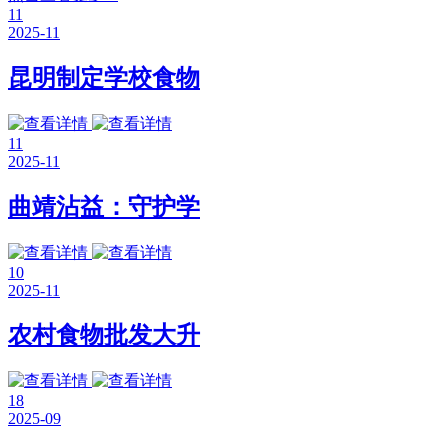
11
2025-11
昆明制定学校食物
11
2025-11
曲靖沾益：守护学
10
2025-11
农村食物批发大升
18
2025-09