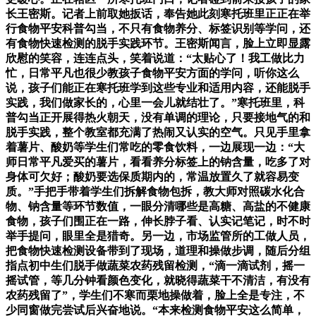
长王密斯。记者上前取她扳话，奉告她此刻寒托班里正正在举
行食物平安科普勾当，不只有食物养分、标签识别等学问，还
有食物快速检测的脱手实践环节。王密斯闻言，脸上立即显露
欣慰的笑容，连连点头，笑着说道：“太贴心了！我工做比力
忙，日常平凡也很少教孩子食物平安方面的学问，听你这么
说，孩子们能正在寒托班学到这些专业和适用内容，还能脱手
实践，我们做家长的，心里一会儿就结壮了。”寒托班里，科
普勾当正开展得热火朝天，没有单调的理论，只要接地气的和
脱手实践，整个教室都充满了热闹又认实的空气。只见手里拿
着薯片、酸奶等学生们常吃的零食饮料，一边展现一边：“大
师日常平凡爱买的薯片，看看养分标签上的钠含量，吃多了对
身体可欠好；酸奶要选保质期内的，常温放置久了就容易变
质。”手把手带着学生们拆解食物包拆，教大师对照碳水化合
物、钠含量等环节数值，一眼分清哪些是高糖、高盐的不健康
食物，孩子们围正在一路，伸长脖子看、认实记笔记，时不时
举手提问，眼里全是猎奇。另一边，市场监管所的工做人员，
把食物快速检测设备带到了现场，道理和操做步调，随后分组
指点初中生们脱手做蔬菜农药残留检测，“滴一滴试剂，摇一
摇试管，等几分钟看颜色变化，就晓得蔬菜干不清洁，有没有
农药残留了”，学生们不寒而栗地操做着，脸上全是专注，不
少同窗做完尝试后兴奋地说。“本来检测食物平安这么简单，