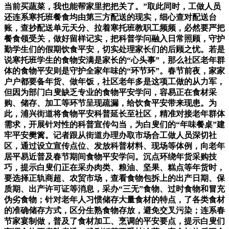
当前买蔬菜，我也能帮家里把把关了。”取此同时，工做人员
还连系寒托班餐食均由第三方配送的现实，细心查对配送台
账，查抄配送单元天分、拉着寒托班教职工频频，必然要严把
餐食领受关，做好留样记实，把科普学问融入日常照顾，守护
勤学生们的假期饮食平安，切实处理家长们的后顾之忧。若是
说寒托班学生的食物安满是家长的“心头事”，那么社区老年群
体的食物平安则是守护全家年味的“环节环”。春节前夜，家家
户户都要备年货、做年饭，社区老年多是这项工做的从力军，
但因为部门白叟缺乏专业的食物平安学问，容易正在食材采
购、储存、加工等环节呈现疏漏，给饮食平安带来现患。为
此，浦兴街道将食物平安科普延长至社区，精准对接老年群体
需求，开展针对性的科普宣传勾当，为白叟们的“年味餐桌”建
牢平安樊篱。记者跟从街道办理办取市场合工做人员深切社
区，通过设立宣传点位、发放科普材料、现场等体例，向老年
居平易近普及春节期间食物平安学问。沉点环绕年货采购技
巧，提示白叟们正在采办肉类、粮油、坚果、糕点等年货时，
要选择正轨商超、农贸市场，查看食物包拆上的出产日期、保
质期、出产许可证等消息，采办“三无”食物、过时食物和冒充
伪劣食物；针对老年人习惯储存大量食材的特点，了各类食材
的准确储存方式，区分生熟食物存放，避免交叉污染；连系春
节家宴制做，普及了食材加工、烹调的平安要点，提示白叟们