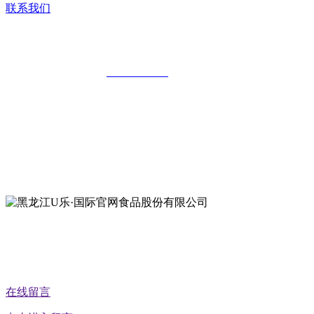
联系我们
黑龙江U乐·国际官网食品股份有限公司
全国统一客服热线：
18903658751
地址：哈尔滨南岗区红旗满族乡科技园区
地址：双城经济技术开发区娃哈哈路6号
地址：黑龙江萝北县宝泉岭二九0公路一号
地址：黑龙江省延寿县工业园区北泰山路5号
公众号二维码
在线留言