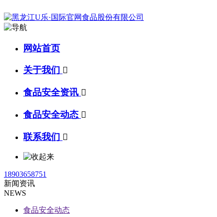
网站首页
关于我们

食品安全资讯

食品安全动态

联系我们

18903658751
新闻资讯
NEWS
食品安全动态