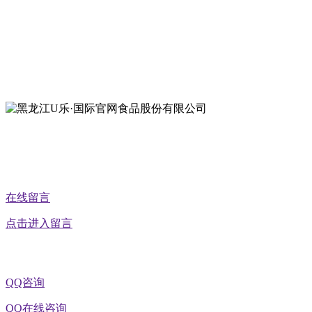
地址：哈尔滨南岗区红旗满族乡科技园区
地址：双城经济技术开发区娃哈哈路6号
地址：黑龙江萝北县宝泉岭二九0公路一号
地址：黑龙江省延寿县工业园区北泰山路5号
公众号二维码
在线留言
点击进入留言
QQ咨询
QQ在线咨询