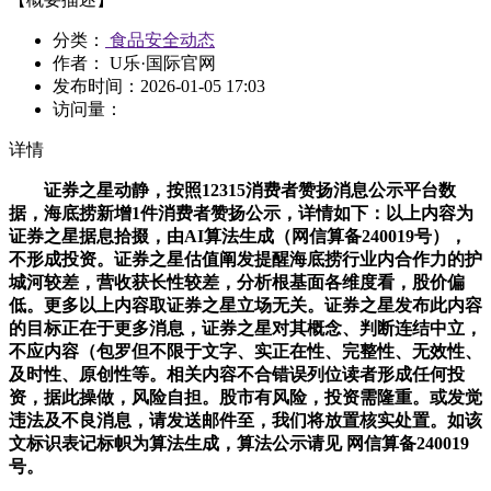
分类：
食品安全动态
作者： U乐·国际官网
发布时间：
2026-01-05 17:03
访问量：
详情
证券之星动静，按照12315消费者赞扬消息公示平台数
据，海底捞新增1件消费者赞扬公示，详情如下：以上内容为
证券之星据息拾掇，由AI算法生成（网信算备240019号），
不形成投资。证券之星估值阐发提醒海底捞行业内合作力的护
城河较差，营收获长性较差，分析根基面各维度看，股价偏
低。更多以上内容取证券之星立场无关。证券之星发布此内容
的目标正在于更多消息，证券之星对其概念、判断连结中立，
不应内容（包罗但不限于文字、实正在性、完整性、无效性、
及时性、原创性等。相关内容不合错误列位读者形成任何投
资，据此操做，风险自担。股市有风险，投资需隆重。或发觉
违法及不良消息，请发送邮件至，我们将放置核实处置。如该
文标识表记标帜为算法生成，算法公示请见 网信算备240019
号。