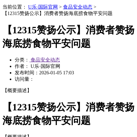
当前位置：
U乐·国际官网
>
食品安全动态
>
【12315赞扬公示】消费者赞扬海底捞食物平安问题
【12315赞扬公示】消费者赞扬
海底捞食物平安问题
分类：
食品安全动态
作者： U乐·国际官网
发布时间：
2026-01-05 17:03
访问量：
【概要描述】
【12315赞扬公示】消费者赞扬
海底捞食物平安问题
【概要描述】