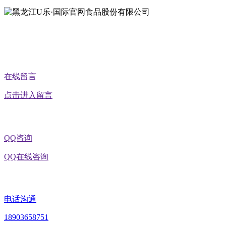
公众号二维码
在线留言
点击进入留言
QQ咨询
QQ在线咨询
电话沟通
18903658751