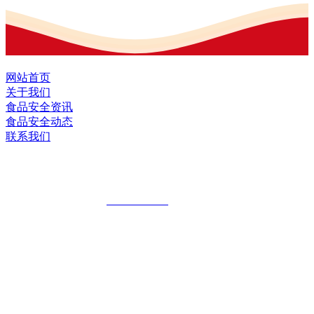
网站首页
关于我们
食品安全资讯
食品安全动态
联系我们
黑龙江U乐·国际官网食品股份有限公司
全国统一客服热线：
18903658751
地址：哈尔滨南岗区红旗满族乡科技园区
地址：双城经济技术开发区娃哈哈路6号
地址：黑龙江萝北县宝泉岭二九0公路一号
地址：黑龙江省延寿县工业园区北泰山路5号