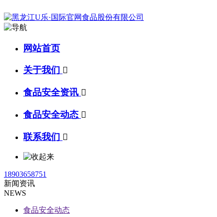
网站首页
关于我们

食品安全资讯

食品安全动态

联系我们

18903658751
新闻资讯
NEWS
食品安全动态